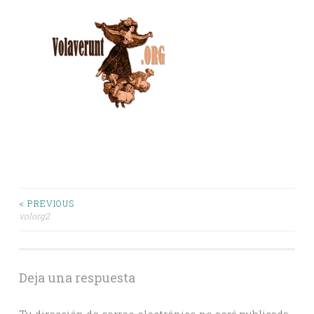
Post
< PREVIOUS
volorg2
navigation
Deja una respuesta