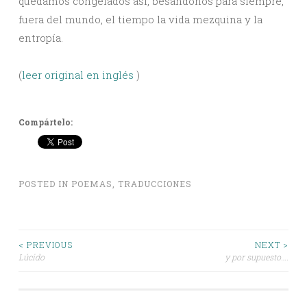
quedamos congelados así, besándonos para siempre,
fuera del mundo, el tiempo la vida mezquina y la
entropía.
(
leer original en inglés
)
Compártelo:
POSTED IN
POEMAS
,
TRADUCCIONES
Post
< PREVIOUS
NEXT >
Lúcido
y por supuesto….
navigation