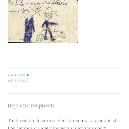
Post
< PREVIOUS
llaneroTMB
navigation
Deja una respuesta
Tu dirección de correo electrónico no será publicada.
Los campos obligatorios están marcados con
*