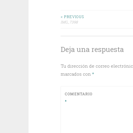
Post
< PREVIOUS
IMG_7398
navigation
Deja una respuesta
Tu dirección de correo electrónic
marcados con
*
COMENTARIO
*