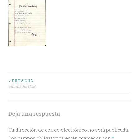
Post
< PREVIOUS
amimadreTMB
navigation
Deja una respuesta
Tu dirección de correo electrónico no será publicada.
Los campos obligatorios están marcados con
*